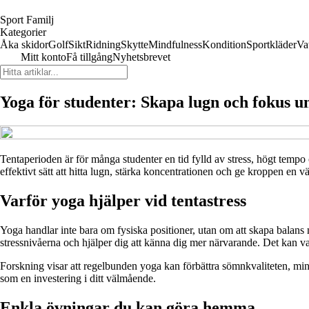
Sport Familj
Kategorier
Åka skidor
Golf
Sikt
Ridning
Skytte
Mindfulness
Kondition
Sportkläder
Va
Mitt konto
Få tillgång
Nyhetsbrevet
Yoga för studenter: Skapa lugn och fokus u
Tentaperioden är för många studenter en tid fylld av stress, högt tempo 
effektivt sätt att hitta lugn, stärka koncentrationen och ge kroppen en 
Varför yoga hjälper vid tentastress
Yoga handlar inte bara om fysiska positioner, utan om att skapa balan
stressnivåerna och hjälper dig att känna dig mer närvarande. Det kan va
Forskning visar att regelbunden yoga kan förbättra sömnkvaliteten, min
som en investering i ditt välmående.
Enkla övningar du kan göra hemma