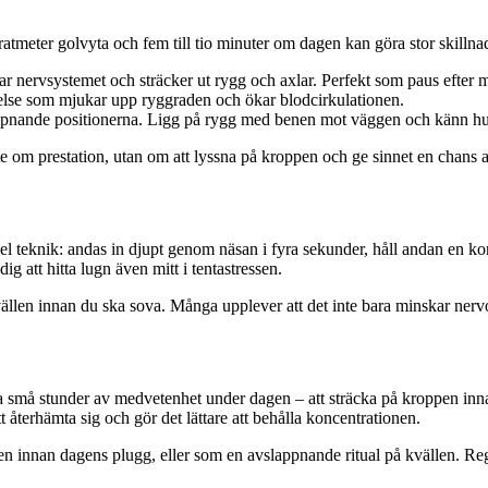
tmeter golvyta och fem till tio minuter om dagen kan göra stor skillnad
r nervsystemet och sträcker ut rygg och axlar. Perfekt som paus efter 
lse som mjukar upp ryggraden och ökar blodcirkulationen.
ppnande positionerna. Ligg på rygg med benen mot väggen och känn hu
om prestation, utan om att lyssna på kroppen och ge sinnet en chans at
l teknik: andas in djupt genom näsan i fyra sekunder, håll andan en kor
ig att hitta lugn även mitt i tentastressen.
llen innan du ska sova. Många upplever att det inte bara minskar nervo
a små stunder av medvetenhet under dagen – att sträcka på kroppen innan 
återhämta sig och gör det lättare att behålla koncentrationen.
n innan dagens plugg, eller som en avslappnande ritual på kvällen. Rege