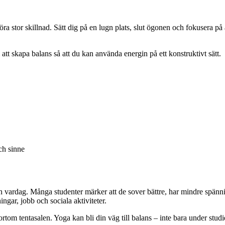
a stor skillnad. Sätt dig på en lugn plats, slut ögonen och fokusera på
att skapa balans så att du kan använda energin på ett konstruktivt sätt.
ch sinne
n vardag. Många studenter märker att de sover bättre, har mindre spännin
gar, jobb och sociala aktiviteter.
tom tentasalen. Yoga kan bli din väg till balans – inte bara under studieti