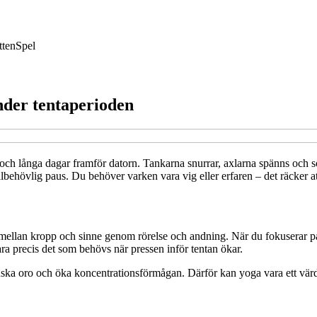
tten
Spel
nder tentaperioden
och långa dagar framför datorn. Tankarna snurrar, axlarna spänns och söm
välbehövlig paus. Du behöver varken vara vig eller erfaren – det räcker a
s mellan kropp och sinne genom rörelse och andning. När du fokuserar p
ra precis det som behövs när pressen inför tentan ökar.
ska oro och öka koncentrationsförmågan. Därför kan yoga vara ett värde