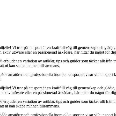
jeliv! Vi tror på att sport är en kraftfull väg till gemenskap och glädje, 
 aktiv utövare eller en passionerad åskådare, här hittar du något för dig
i erbjuder en variation av artiklar, tips och guider som täcker allt från t
å att ni kan skapa minnen tillsammans.
ån både amatörer och professionella inom olika sporter, visar vi hur spor
.
jeliv! Vi tror på att sport är en kraftfull väg till gemenskap och glädje, 
 aktiv utövare eller en passionerad åskådare, här hittar du något för dig
i erbjuder en variation av artiklar, tips och guider som täcker allt från t
å att ni kan skapa minnen tillsammans.
ån både amatörer och professionella inom olika sporter, visar vi hur spor