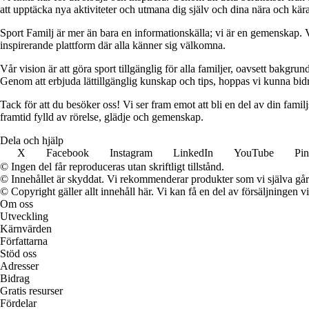
att upptäcka nya aktiviteter och utmana dig själv och dina nära och kära
Sport Familj är mer än bara en informationskälla; vi är en gemenskap. V
inspirerande plattform där alla känner sig välkomna.
Vår vision är att göra sport tillgänglig för alla familjer, oavsett bakgrun
Genom att erbjuda lättillgänglig kunskap och tips, hoppas vi kunna bidra
Tack för att du besöker oss! Vi ser fram emot att bli en del av din fami
framtid fylld av rörelse, glädje och gemenskap.
Dela och hjälp
X
Facebook
Instagram
LinkedIn
YouTube
Pin
© Ingen del får reproduceras utan skriftligt tillstånd.
© Innehållet är skyddat. Vi rekommenderar produkter som vi själva går 
© Copyright gäller allt innehåll här. Vi kan få en del av försäljningen v
Om oss
Utveckling
Kärnvärden
Författarna
Stöd oss
Adresser
Bidrag
Gratis resurser
Fördelar