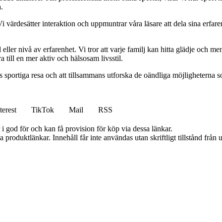
.
i värdesätter interaktion och uppmuntrar våra läsare att dela sina erfar
d eller nivå av erfarenhet. Vi tror att varje familj kan hitta glädje och me
 till en mer aktiv och hälsosam livsstil.
ljs sportiga resa och att tillsammans utforska de oändliga möjligheterna 
terest
TikTok
Mail
RSS
i god för och kan få provision för köp via dessa länkar.
ia produktlänkar. Innehåll får inte användas utan skriftligt tillstånd frå