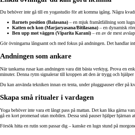
Du behöver inte gå till en yogastudio för att komma igång. Några kvadra
Barnets position (Balasana)
– en mjuk framåtfällning som lugna
Katten och kon (Marjaryasana/Bitilasana)
– en dynamisk röre
Ben upp mot väggen (Viparita Karani)
– en av de mest avsla
Gör övningarna långsamt och med fokus på andningen. Det handlar inte 
Andningen som ankare
När tankarna rusar kan andningen vara ditt bästa verktyg. Prova en enke
minuter. Denna rytm signalerar till kroppen att den är trygg och hjälper d
Du kan använda tekniken innan en tenta, under pluggpauser eller på kvä
Skapa små ritualer i vardagen
Yoga behöver inte vara ett långt pass på mattan. Det kan lika gärna var
gå en kort promenad utan mobilen. Dessa små pauser hjälper hjärnan att 
Försök hitta en rutin som passar dig – kanske en lugn stund på morgone