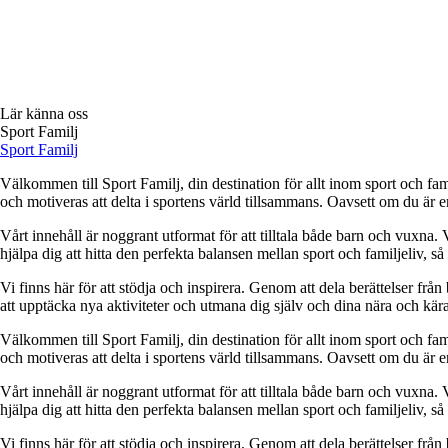
Lär känna oss
Sport Familj
Sport Familj
Välkommen till Sport Familj, din destination för allt inom sport och famil
och motiveras att delta i sportens värld tillsammans. Oavsett om du är en
Vårt innehåll är noggrant utformat för att tilltala både barn och vuxna. V
hjälpa dig att hitta den perfekta balansen mellan sport och familjeliv, s
Vi finns här för att stödja och inspirera. Genom att dela berättelser fr
att upptäcka nya aktiviteter och utmana dig själv och dina nära och kära
Välkommen till Sport Familj, din destination för allt inom sport och famil
och motiveras att delta i sportens värld tillsammans. Oavsett om du är en
Vårt innehåll är noggrant utformat för att tilltala både barn och vuxna. V
hjälpa dig att hitta den perfekta balansen mellan sport och familjeliv, s
Vi finns här för att stödja och inspirera. Genom att dela berättelser fr