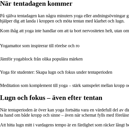
När tentadagen kommer
På själva tentadagen kan några minuters yoga eller andningsövningar gör
hjälper dig att landa i kroppen och möta tentan med klarhet och lugn.
Kom ihåg att yoga inte handlar om att ta bort nervositeten helt, utan om 
Yogamattor som inspirerar till rörelse och ro
Jämför yogablock från olika populära märken
Yoga för studenter: Skapa lugn och fokus under tentaperioden
Meditation som komplement till yoga – stärk samspelet mellan kropp o
Lugn och fokus – även efter tentan
När tentaperioden är över kan yoga fortsätta vara en värdefull del av di
ta hand om både kropp och sinne – även när schemat fylls med föreläsnin
Att hitta lugn mitt i vardagens tempo är en färdighet som räcker långt bor